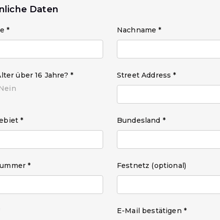
nliche Daten
e *
Nachname *
Alter über 16 Jahre? *
Street Address *
Nein
ebiet *
Bundesland *
nummer *
Festnetz (optional)
*
E-Mail bestätigen *