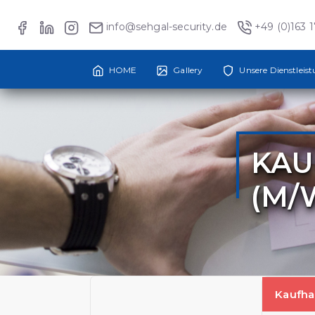
info@sehgal-security.de
+49 (0)163 
HOME
Gallery
Unsere Dienstleis
KAU
(M/
Kaufha