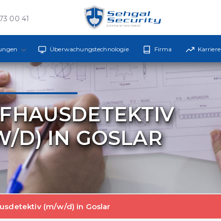
173 00 41
tungen
Überwachungstechnologie
Firma
Karriere
FHAUSDETEKTIV
W/D) IN GOSLAR
usdetektiv (m/w/d) in Goslar